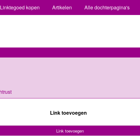
Linktegoed kopen
Artikelen
Alle dochterpagina's
trust
Link toevoegen
Link toevoegen