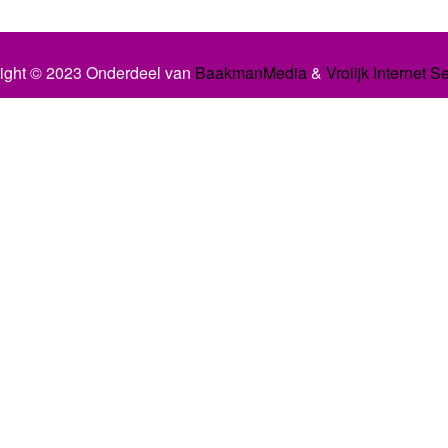
ight © 2023 Onderdeel van
BaakmanMedia
&
Vrolijk Internet S