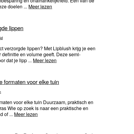
tenbesparing en onafhankelijkheid. Een van de
ze doelen ...
Meer lezen
rgde lippen
id
ct verzorgde lippen? Met Lipblush krijg je een
er definitie en volume geeft. Deze semi-
 dat je lipp ...
Meer lezen
e formaten voor elke tuin
n
rmaten voor elke tuin Duurzaam, praktisch en
ras Wie op zoek is naar een praktische en
d of ...
Meer lezen