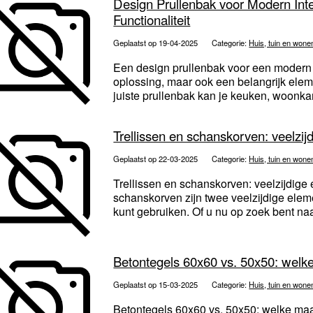
Design Prullenbak voor Modern Inte
Functionaliteit
Geplaatst op 19-04-2025
Categorie:
Huis, tuin en wone
Een design prullenbak voor een modern i
oplossing, maar ook een belangrijk eleme
juiste prullenbak kan je keuken, woonkam
Trellissen en schanskorven: veelzij
Geplaatst op 22-03-2025
Categorie:
Huis, tuin en wone
Trellissen en schanskorven: veelzijdige 
schanskorven zijn twee veelzijdige elem
kunt gebruiken. Of u nu op zoek bent naa
Betontegels 60x60 vs. 50x50: welke
Geplaatst op 15-03-2025
Categorie:
Huis, tuin en wone
Betontegels 60x60 vs. 50x50: welke maat