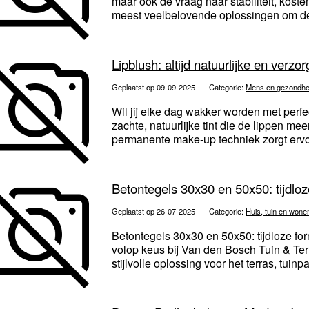
maar ook de vraag naar stabiliteit, kos
meest veelbelovende oplossingen om de
Lipblush: altijd natuurlijke en verzo
Geplaatst op 09-09-2025
Categorie:
Mens en gezondhe
Wil jij elke dag wakker worden met perfe
zachte, natuurlijke tint die de lippen me
permanente make-up techniek zorgt ervoor
Betontegels 30x30 en 50x50: tijdloz
Geplaatst op 26-07-2025
Categorie:
Huis, tuin en wone
Betontegels 30x30 en 50x50: tijdloze fo
volop keus bij Van den Bosch Tuin & Ter
stijlvolle oplossing voor het terras, tuinpa