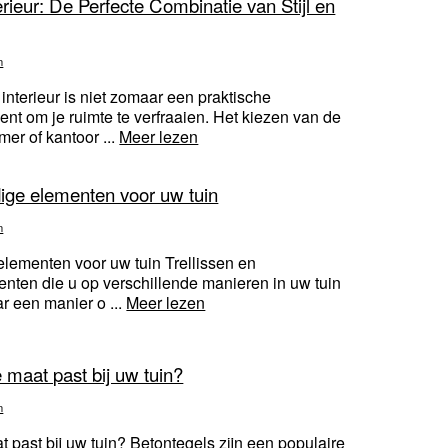
rieur: De Perfecte Combinatie van Stijl en
n
nterieur is niet zomaar een praktische
nt om je ruimte te verfraaien. Het kiezen van de
er of kantoor ...
Meer lezen
dige elementen voor uw tuin
n
elementen voor uw tuin Trellissen en
enten die u op verschillende manieren in uw tuin
r een manier o ...
Meer lezen
 maat past bij uw tuin?
n
 past bij uw tuin? Betontegels zijn een populaire