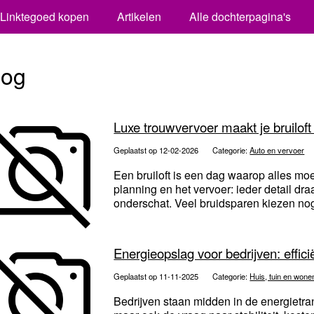
Linktegoed kopen
Artikelen
Alle dochterpagina's
log
Luxe trouwvervoer maakt je bruilof
Geplaatst op 12-02-2026
Categorie:
Auto en vervoer
Een bruiloft is een dag waarop alles moe
planning en het vervoer: ieder detail dr
onderschat. Veel bruidsparen kiezen nog 
Energieopslag voor bedrijven: effic
Geplaatst op 11-11-2025
Categorie:
Huis, tuin en wone
Bedrijven staan midden in de energietra