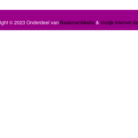
ight © 2023 Onderdeel van
BaakmanMedia
&
Vrolijk Internet S