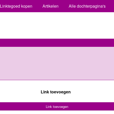
Linktegoed kopen
Artikelen
Alle dochterpagina's
Link toevoegen
Link toevoegen