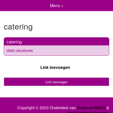
Menu +
catering
catering
data vacatures
Link toevoegen
Link toevoegen
Copyright © 2023 Onderdeel van
BaakmanMedia
&
Vrolijk Internet Services