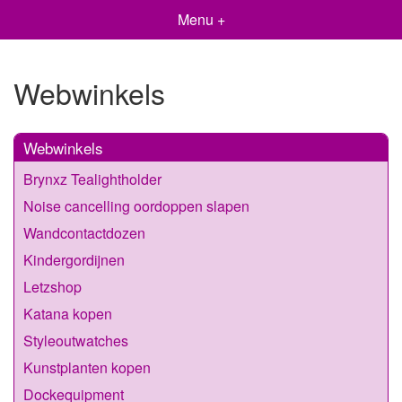
Menu +
Webwinkels
Webwinkels
Brynxz Tealightholder
Noise cancelling oordoppen slapen
Wandcontactdozen
Kindergordijnen
Letzshop
Katana kopen
Styleoutwatches
Kunstplanten kopen
Dockequipment